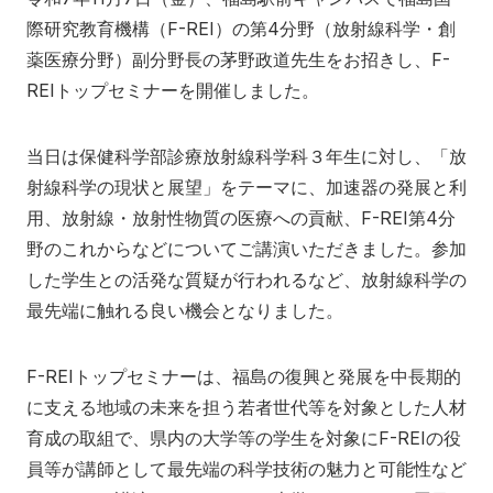
ふくしま国際医療科学センター
際研究教育機構（F-REI）の第4分野（放射線科学・創
入試情報
学内向け医療施設
研究関連
福島県地域医療支援センター
薬医療分野）副分野長の茅野政道先生をお招きし、F-
広報活動
REIトップセミナーを開催しました。
入試情報
産学連携・寄附講座
附属病院
ふくしま子ども・女性医療支援センター
看護学部
医学部
情報公開
委員会等
県民健康調査 HP
看護学部
当日は保健科学部診療放射線科学科３年生に対し、「放
アクセス
寄附
English
お問い合わせ
国際交流
射線科学の現状と展望」をテーマに、加速器の発展と利
研究情報公開
ふたば救急総合医療支援センター
保健科学部
用、放射線・放射性物質の医療への貢献、F-REI第4分
校歌・逍遥歌
規則・細則等
対象者別
公開講座
別科助産学専攻
野のこれからなどについてご講演いただきました。参加
した学生との活発な質疑が行われるなど、放射線科学の
本学との研究（連携）ご検討の方へ
エコチル調査 福島ユニットセンター HP
大学院
地域の方へ
来院の方（診療）へ
会津医療センター
保健科学部
最先端に触れる良い機会となりました。
よくあるご質問（FAQ）
F-REIとの連携について
オープンキャンパス
入学希望の方へ
在学生の方へ
F-REIトップセミナーは、福島の復興と発展を中長期的
保健医療交流事業
学生生活レポート
に支える地域の未来を担う若者世代等を対象とした人材
卒業生の方へ
教職員の方へ
育成の取組で、県内の大学等の学生を対象にF-REIの役
教職員募集（採用情報）
取材・撮影申し込み
員等が講師として最先端の科学技術の魅力と可能性など