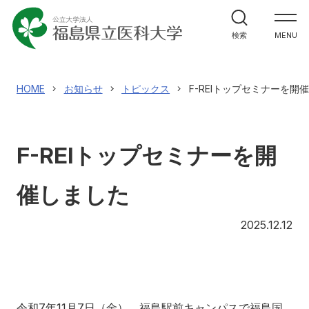
大学紹介
検索
MENU
大学紹介
理事長兼学長室
教育
HOME
お知らせ
トピックス
F-REIトップセミナーを開
福島県立医科大学の理念
教育
ガバナンス・コード
研究
F-REIトップセミナーを開
3つの方針（ポリシー）
研究
大学のあゆみ（概要）
研究者情報検索
催しました
診療
役員等の紹介
研究成果情報
20
2025.12.12
診療
大学の組織
医学部
学術成果リポジトリ
地域貢献
キャンパスの施設
業績集
センター・施設
地域貢献
震災・放射線関連論文・著作集
令和7年11月7日（金）、福島駅前キャンパスで福島国