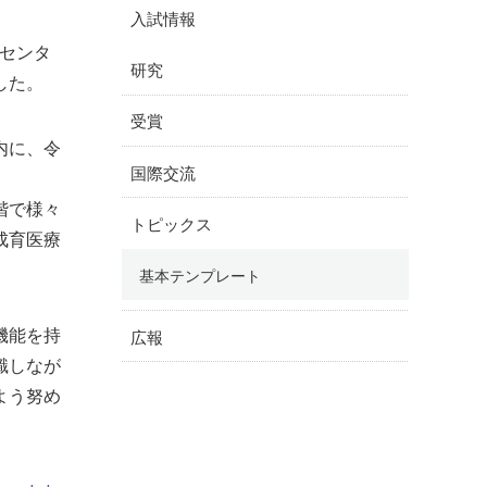
入試情報
ルセンタ
研究
した。
受賞
内に、令
国際交流
階で様々
トピックス
成育医療
基本テンプレート
機能を持
広報
識しなが
よう努め