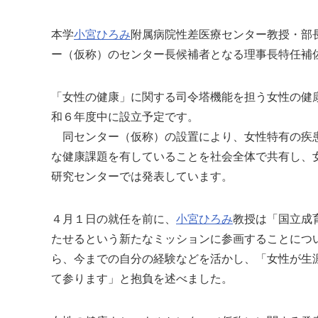
本学
小宮ひろみ
附属病院性差医療センター教授・部長
ー（仮称）のセンター長候補者となる理事長特任補
「女性の健康」に関する司令塔機能を担う女性の健
和６年度中に設立予定です。
同センター（仮称）の設置により、女性特有の疾患
な健康課題を有していることを社会全体で共有し、
研究センターでは発表しています。
４月１日の就任を前に、
小宮ひろみ
教授は「国立成
たせるという新たなミッションに参画することにつ
ら、今までの自分の経験などを活かし、「女性が生
て参ります」と抱負を述べました。