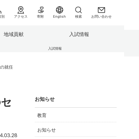
者別
アクセス
寄附
English
検索
お問い合わせ
地域貢献
入試情報
へ
入試情報
援センタ
3つの方針（ポリシー）
別科助産学専攻
業績集
県民健康調査 HP
の就任
キャンパスの施設
委員会等
センター
F-REIとの連携について
の方へ
情報公開
よくあるご質問（FAQ）
のセ
お知らせ
助産学専攻
大学院
教育
情報）
お知らせ
み
2024年3月28日
4.03.28