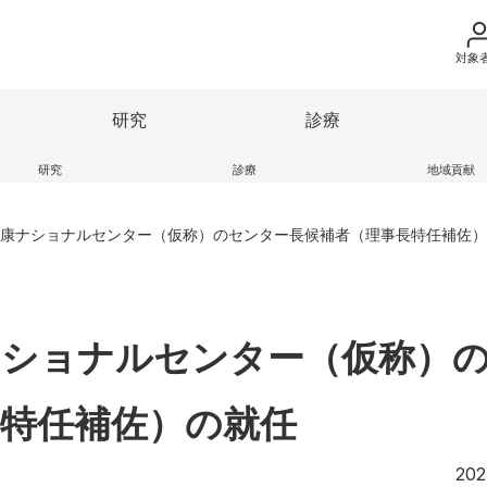
対象
地域の方へ
研究
診療
来院の方（診療）
研究
診療
地域貢献
立医科大学の理念
果情報
部
地域医療支援センター
ガバナンス・コード
保健科学部
学術成果リポジトリ
ふくしま子ども・女性医療支
入学希望の方へ
ー
康ナショナルセンター（仮称）のセンター長候補者（理事長特任補佐）
の紹介
連
ンキャンパス
大学の組織
産学連携・寄附講座
学生生活レポート
在学生の方へ
座
エコチル調査 福島ユニット
け医療施設
細則等
広報活動
本学との研究（連携）ご検討
HP
卒業生の方へ
逍遥歌
ナショナルセンター（仮称）
教職員の方へ
部
保健科学部
別科
附属病院
会津医療センター
教職員募集（採用
特任補佐）の就任
取材・撮影申し込
202