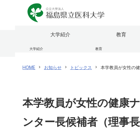
大学紹介
教育
大学紹介
教育
理事長兼学長室
ふくしま国際医療科学センター
医学部
研究者情報検索
福島県
研究成
看護学
福島県
HOME
お知らせ
トピックス
本学教員が女性の健
大学のあゆみ（概要）
大学院
震災・放射線関連論文・著作集
役員等
研究関
オープ
ふたば救急総合医療支援センター
公開講
センター・施設
研究情報公開
学内向
規則・
国際交流
校歌・
保健医療交流事業
本学教員が女性の健康
医学部
看護学
ンター長候補者（理事長