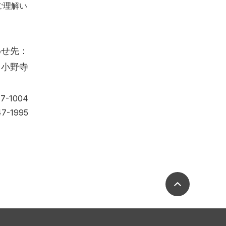
ご理解い
わせ先：
 小野寺
7-1004
7-1995
ページの