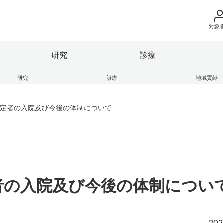
対象
地域の方へ
研究
診療
来院の方（診療）
研究
診療
地域貢献
立医科大学の理念
果情報
部
地域医療支援センター
ガバナンス・コード
保健科学部
学術成果リポジトリ
ふくしま子ども・女性医療支
入学希望の方へ
ー
定者の入院及び今後の体制について
の紹介
連
ンキャンパス
大学の組織
産学連携・寄附講座
学生生活レポート
在学生の方へ
座
エコチル調査 福島ユニット
け医療施設
細則等
広報活動
本学との研究（連携）ご検討
HP
卒業生の方へ
逍遥歌
教職員の方へ
部
保健科学部
別科
附属病院
会津医療センター
者の入院及び今後の体制につい
教職員募集（採用
取材・撮影申し込
202