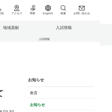
者別
アクセス
寄附
English
検索
お問い合わせ
地域貢献
入試情報
へ
入試情報
援センタ
3つの方針（ポリシー）
別科助産学専攻
業績集
県民健康調査 HP
キャンパスの施設
委員会等
センター
F-REIとの連携について
の方へ
情報公開
よくあるご質問（FAQ）
お知らせ
助産学専攻
大学院
て
教育
情報）
お知らせ
み
6.03.30