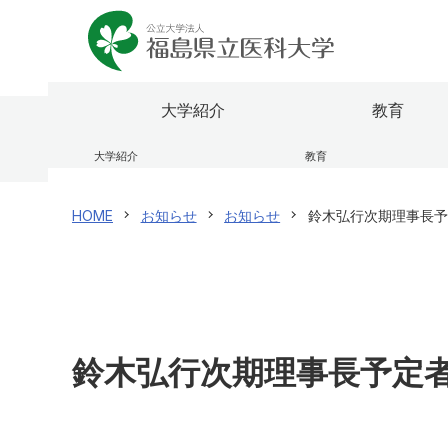
大学紹介
教育
大学紹介
教育
理事長兼学長室
ふくしま国際医療科学センター
医学部
研究者情報検索
福島県
研究成
看護学
福島県
HOME
お知らせ
お知らせ
鈴木弘行次期理事長予
大学のあゆみ（概要）
大学院
震災・放射線関連論文・著作集
役員等
研究関
オープ
ふたば救急総合医療支援センター
公開講
センター・施設
研究情報公開
学内向
規則・
国際交流
校歌・
保健医療交流事業
医学部
看護学
鈴木弘行次期理事長予定