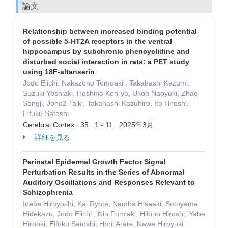
論文
Relationship between increased binding potential
of possible 5-HT2A receptors in the ventral
hippocampus by subchronic phencyclidine and
disturbed social interaction in rats: a PET study
using 18F-altanserin
Jodo Eiichi, Nakazono Tomoaki , Takahashi Kazumi,
Suzuki Yoshiaki, Hoshino Ken-yo, Ukon Naoyuki, Zhao
Songji, Joho2 Taiki, Takahashi Kazuhiro, Ito Hiroshi,
Eifuku Satoshi
Cerebral Cortex 35 1 - 11 2025年3月
詳細を見る
Perinatal Epidermal Growth Factor Signal
Perturbation Results in the Series of Abnormal
Auditory Oscillations and Responses Relevant to
Schizophrenia
Inaba Hiroyoshi, Kai Ryota, Namba Hisaaki, Sotoyama
Hidekazu, Jodo Eiichi , Nin Fumiaki, Hibino Hiroshi, Yabe
Hirooki, Eifuku Satoshi, Horii Arata, Nawa Hiroyuki