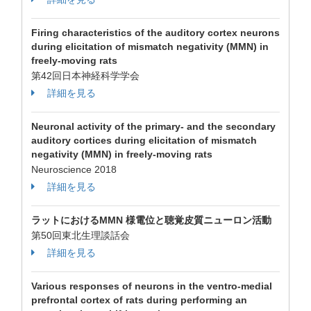
Firing characteristics of the auditory cortex neurons
during elicitation of mismatch negativity (MMN) in
freely-moving rats
第42回日本神経科学学会
詳細を見る
Neuronal activity of the primary- and the secondary
auditory cortices during elicitation of mismatch
negativity (MMN) in freely-moving rats
Neuroscience 2018
詳細を見る
ラットにおけるMMN 様電位と聴覚皮質ニューロン活動
第50回東北生理談話会
詳細を見る
Various responses of neurons in the ventro-medial
prefrontal cortex of rats during performing an