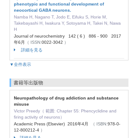
phenotypic and functional development of
neocortical GABA neurons.
Namba H, Nagano T, Jodo E, Eifuku S, Horie M,
Takebayashi H, Iwakura Y, Sotoyama H, Takei N, Nawa
H
Journal of neurochemistry 142 ( 6 ) 886 - 900 2017
年6月
（ ISSN:
0022-3042
）
詳細を見る
▼全件表示
書籍等出版物
Neuropathology of drug addiction and substance
misuse
Victor Preedy（ 範囲: Chapter 55: Phencyclidine and
firing activity of neurons）
Academic Press (Elsevier) 2016年4月
（ ISBN:
978-0-
12-800212-4
）
詳細を見る