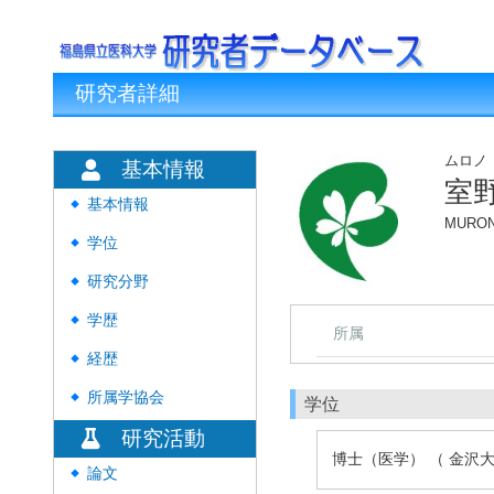
研究者詳細
ムロノ
基本情報
室
基本情報
◆
MURONO
学位
◆
研究分野
◆
学歴
◆
所属
経歴
◆
所属学協会
◆
学位
研究活動
博士（医学） （ 金沢大
論文
◆