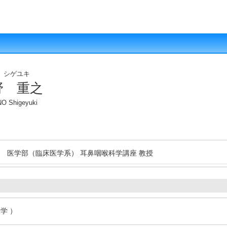
 シゲユキ
野 重之
 Shigeyuki
医学部（臨床医学系） 耳鼻咽喉科学講座 教授
学 ）