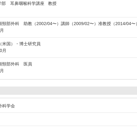
学部 耳鼻咽喉科学講座 教授
部外科 助教（2002/04〜）講師（2009/02〜）准教授（2014/04〜
6月
（米国）・博士研究員
10月
頭頸部外科 医員
3月
外科学会