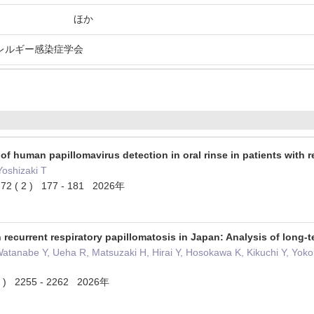
癌学会 ほか
レルギー感染症学会
of human papillomavirus detection in oral rinse in patients with r
Yoshizaki T
 72 ( 2 ) 177 - 181 2026年
recurrent respiratory papillomatosis in Japan: Analysis of long-t
tanabe Y, Ueha R, Matsuzaki H, Hirai Y, Hosokawa K, Kikuchi Y, Yokok
5 ) 2255 - 2262 2026年