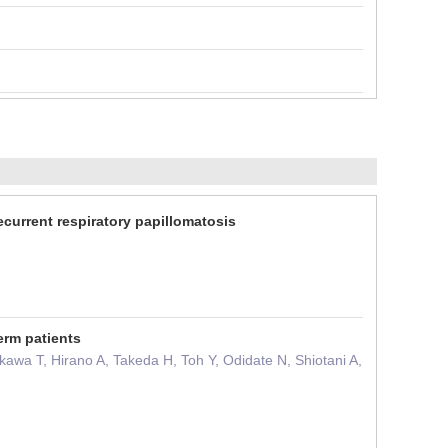
ecurrent respiratory papillomatosis
erm patients
awa T, Hirano A, Takeda H, Toh Y, Odidate N, Shiotani A,