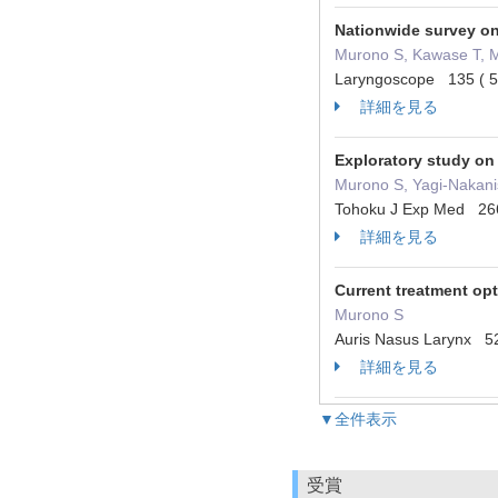
Nationwide survey on
Murono S, Kawase T, Ma
Laryngoscope 135 ( 
詳細を見る
Exploratory study on
Murono S, Yagi-Nakani
Tohoku J Exp Med 26
詳細を見る
Current treatment opti
Murono S
Auris Nasus Larynx 5
詳細を見る
▼全件表示
受賞