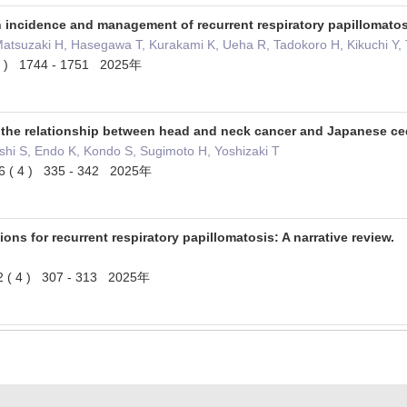
 incidence and management of recurrent respiratory papillomatos
tsuzaki H, Hasegawa T, Kurakami K, Ueha R, Tadokoro H, Kikuchi Y, To
5 ) 1744 - 1751 2025年
 the relationship between head and neck cancer and Japanese ced
shi S, Endo K, Kondo S, Sugimoto H, Yoshizaki T
6 ( 4 ) 335 - 342 2025年
ons for recurrent respiratory papillomatosis: A narrative review.
2 ( 4 ) 307 - 313 2025年