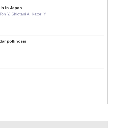
is in Japan
h Y, Shiotani A, Katori Y
ar pollinosis