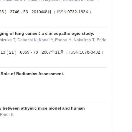
 28 ( 23 ) 3746 - 53 2010年8月
（ ISSN:
0732-183X
）
ing of lung cancer: a clinicopathologic study.
Ishizuka T, Dobashi K, Kanai Y, Endou H, Nakajima T, Endo
arch 13 ( 21 ) 6369 - 78 2007年11月
（ ISSN:
1078-0432
）
 Role of Radiomics Assessment.
ody between athymic mice model and human
 Endo K