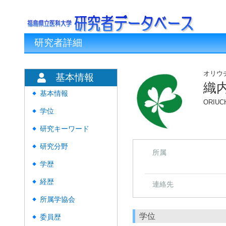
研究者詳細
オリウ
基本情報
織
基本情報
◆
ORIUCH
学位
◆
研究キーワード
◆
研究分野
◆
所属
学歴
◆
経歴
◆
連絡先
所属学協会
◆
学位
委員歴
◆