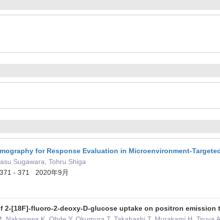
mography for Response Evaluation in Microenvironment-Targete
yasu Sugawara, Tohru Shiga
) 371 - 371 2020年9月
of 2-[18F]-fluoro-2-deoxy-D-glucose uptake on positron emission 
M, Nakagawa K, Ohde Y, Okumura T, Takahashi T, Murakami H, Tsuya A,