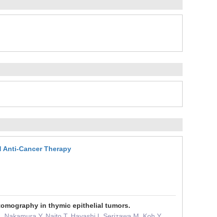
d Anti-Cancer Therapy
tomography in thymic epithelial tumors.
 Nakamura Y, Naito T, Hayashi I, Serizawa M, Koh Y,