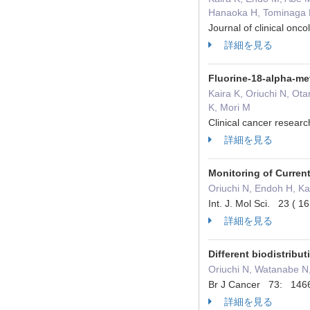
Hanaoka H, Tominaga H
Journal of clinical on
詳細を見る
Fluorine-18-alpha-me
Kaira K, Oriuchi N, Ot
K, Mori M
Clinical cancer resear
詳細を見る
Monitoring of Curren
Oriuchi N, Endoh H, Ka
Int. J. Mol Sci. 23 
詳細を見る
Different biodistri
Oriuchi N, Watanabe N
Br J Cancer 73: 146
詳細を見る