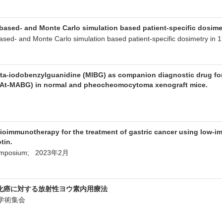
ased- and Monte Carlo simulation based patient-specific dosim
ased- and Monte Carlo simulation based patient-specific dosimet
meta-iodobenzylguanidine (MIBG) as companion diagnostic drug for
1At-MABG) in normal and pheocheomocytoma xenograft mice.
6月
dioimmunotherapy for the treatment of gastric cancer using low-
tin.
 Symposium; 2023年2月
化癌に対する放射性ヨウ素内用療法
会学術集会