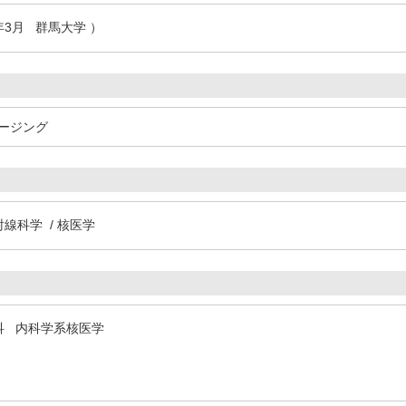
年3月 群馬大学 ）
メージング
射線科学 / 核医学
科 内科学系核医学