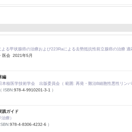
31Iによる甲状腺癌の治療および223Raによる去勢抵抗性前立腺癌の治療 
医会 2021年5月
床編
本核医学技術学会 出版委員会（ 範囲: 再発・難治B細胞性悪性リンパ
（ ISBN:
978-4-9910201-3-1
）
実践ガイド
学治療）
ISBN:
978-4-8306-4232-6
）