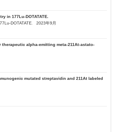
etry in 177Lu-DOTATATE.
ry in 177Lu-DOTATATE. 2023年9月
 therapeutic alpha-emitting meta-211At-astato-
immunogenic mutated streptavidin and 211At labeled