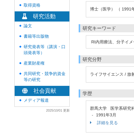
取得資格
◆
博士（医学） （ 1991
研究活動
論文
◆
研究キーワード
書籍等出版物
◆
RI内用療法、分子イ
研究発表等（講演・口
◆
頭発表等）
研究分野
産業財産権
◆
共同研究・競争的資金
ライフサイエンス / 放
◆
等の研究
社会貢献
学歴
メディア報道
◆
群馬大学 医学系研究
2025/10/01 更新
1991年3月
-
詳細を見る