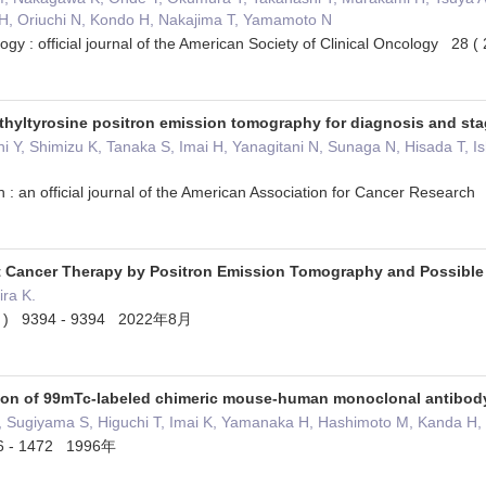
, Oriuchi N, Kondo H, Nakajima T, Yamamoto N
cology : official journal of the American Society of Clinical Oncology
thyltyrosine positron emission tomography for diagnosis and stag
ani Y, Shimizu K, Tanaka S, Imai H, Yanagitani N, Sunaga N, Hisada T, 
ch : an official journal of the American Association for Cancer Rese
t Cancer Therapy by Positron Emission Tomography and Possible
ira K.
( 16 ) 9394 - 9394 2022年8月
bution of 99mTc-labeled chimeric mouse-human monoclonal antib
, Sugiyama S, Higuchi T, Imai K, Yamanaka H, Hashimoto M, Kanda H,
6 - 1472 1996年