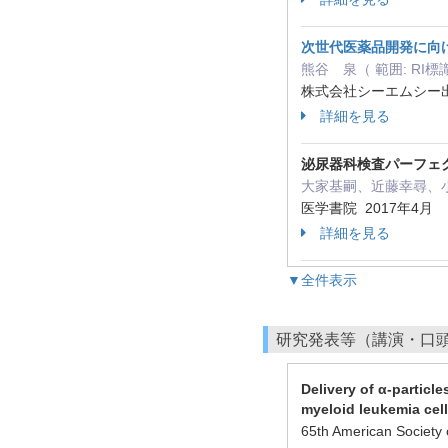
次世代医薬品開発に向
熊谷 泉（ 範囲: R
株式会社シーエムシー出
詳細を見る
泌尿器科検査パーフェ
大家基嗣、近藤幸尋、小
医学書院 2017年4月
詳細を見る
▼全件表示
研究発表等（講演・口
Delivery of α-particl
myeloid leukemia cell
65th American Societ