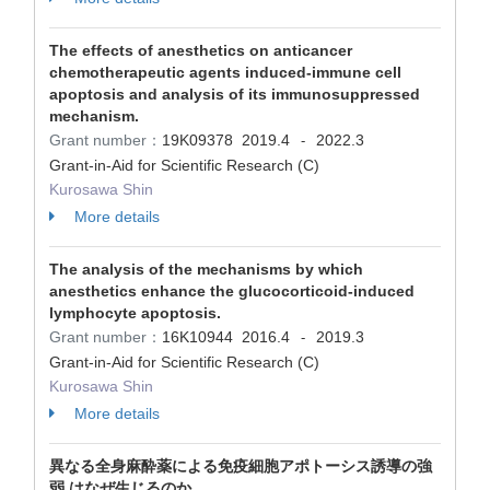
The effects of anesthetics on anticancer
chemotherapeutic agents induced-immune cell
apoptosis and analysis of its immunosuppressed
mechanism.
Grant number：
19K09378
2019.4
2022.3
-
Grant-in-Aid for Scientific Research (C)
Kurosawa Shin
More details
The analysis of the mechanisms by which
anesthetics enhance the glucocorticoid-induced
lymphocyte apoptosis.
Grant number：
16K10944
2016.4
2019.3
-
Grant-in-Aid for Scientific Research (C)
Kurosawa Shin
More details
異なる全身麻酔薬による免疫細胞アポトーシス誘導の強
弱 はなぜ生じるのか