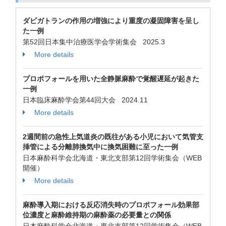
ダビガトランの作用の増強により重度の凝固障害を呈し
た一例
第52回日本集中治療医学会学術集会 2025.3
More details
プロポフォールを用いた全静脈麻酔で覚醒遅延が起きた
一例
日本臨床麻酔学会第44回大会 2024.11
More details
2週間前の急性上気道炎の既往がある小児において気管支
挿管による分離肺換気中に換気困難に至った一例
日本麻酔科学会北海道・東北支部第12回学術集会（WEB
開催）
More details
麻酔導入期における反応消失時のプロポフォール効果部
位濃度と麻酔維持期の麻酔薬の必要量との関係