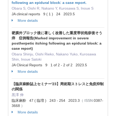
following an epidural block: a case report.
Obara S, Oishi R, Nakano Y, Kurosawa S, Inoue S
JA clinical reports 9 ( 1 ) 24 2023.5
More details
硬膜外ブロック後に著しく改善した重度帯状疱疹後そう
痒 症例報告(Marked improvement in severe
postherpetic itching following an epidural block: a
case report)
Obara Shinju, Oishi Rieko, Nakano Yuko, Kurosawa
Shin, Inoue Satoki
JA Clinical Reports 9 1 of 2 - 2 of 2 2023.5
More details
【臨床麻酔誌上セミナー'23】周術期ストレスと免疫抑制
の関係
黒澤 伸
臨床麻酔 47 ( 臨増 ) 243 - 254 2023.3
（ ISSN:
0387-
3668
）
More details