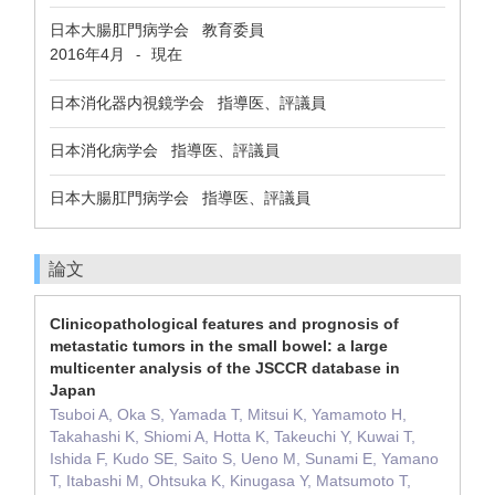
日本大腸肛門病学会 教育委員
2016年4月
現在
-
日本消化器内視鏡学会 指導医、評議員
日本消化病学会 指導医、評議員
日本大腸肛門病学会 指導医、評議員
論文
Clinicopathological features and prognosis of
metastatic tumors in the small bowel: a large
multicenter analysis of the JSCCR database in
Japan
Tsuboi A, Oka S, Yamada T, Mitsui K, Yamamoto H,
Takahashi K, Shiomi A, Hotta K, Takeuchi Y, Kuwai T,
Ishida F, Kudo SE, Saito S, Ueno M, Sunami E, Yamano
T, Itabashi M, Ohtsuka K, Kinugasa Y, Matsumoto T,