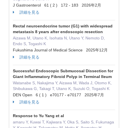
J Gastroenterol 61 ( 2 ) 172 - 183 2026年2月
詳細を見る
Rectal neuroendocrine tumor (G1) with widespread
metastasis 8 years after endoscopic resection
Aizawa M, Utano K, Isohata N, Utano Y, Nemoto D,
Endo S, Togashi K
Fukushima Journal of Medical Science 2025年12月
詳細を見る
Successful Endoscopic Submucosal Dissection for
Giant Inflammatory Fibroid Polyp in Terminal Ileum
Watanabe S, Nakajima Y, Aizawa M, Wada J, Otomo K,
Shibukawa G, Takagi T, Utano K, Suzuki O, Togashi K
DEN Open 6 ( 1 ) e70177 - e70177 2025年7月
詳細を見る
Response to Yu Yang et al
amaru Y, Kuwai T, Kajiwara Y, Oka S, Saito S, Fukunaga
Y, Kawachi H, Takamatsu M, Hotta K, Ikematsu H,