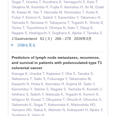
Sugai T, Uraoka T, Kurahara K, Yamaguchi S, Kato T,
Okajima M, Kashida H, Fujita F, Ikematsu H, Ito M, Esaki
M, Kawai M, Yao T, Hamada M, Horimatsu T, Koda K,
Fukai Y, Komori K, Saitoh Y, Kanemitsu Y, Takamaru H,
Yamada K, Nozawa H, Takayama T, Togashi K, Shinto E,
Torisu T, Toyoshima A, Ohmiya N, Kato T, Otsuji E,
Nagata S, Hashiguchi Y, Sugihara K, Ajioka Y, Tanaka S
J Gastroenterol 61 ( 3 ) 266 - 278 2026年3月
詳細を見る
Predictors of lymph node metastases, recurrence,
and survival in patients with pedunculated-type T1
colorectal cancer
Kasuga K, Uraoka T, Kajiwara Y, Oka S, Tanaka S,
Nakamura T, Saito S, Fukunaga Y, Takamatsu M,
Kawachi H, Hotta K, Ikematsu H, Kojima M, Saito Y,
Kanemitsu Y, Sekine S, Nagata S, Yamada K, Konishi J,
Ishihara S, Saitoh Y, Matsuda K, Togashi K, Komori K,
Ishiguro M, Kuwai T, Okuyama T, Ohuchi A, Ohnuma S,
Sakamoto K, Sugai T, Katsumata K, Matsushita HO,
Yamano HO, Nakai K, Akimoto N, Kobayashi H, Ajioka Y,
Sugihara K, Ueno H