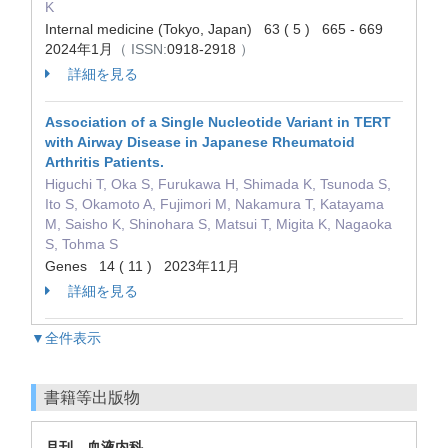
K
Internal medicine (Tokyo, Japan) 63 ( 5 ) 665 - 669
2024年1月
（ ISSN:
0918-2918
）
詳細を見る
Association of a Single Nucleotide Variant in TERT
with Airway Disease in Japanese Rheumatoid
Arthritis Patients.
Higuchi T, Oka S, Furukawa H, Shimada K, Tsunoda S,
Ito S, Okamoto A, Fujimori M, Nakamura T, Katayama
M, Saisho K, Shinohara S, Matsui T, Migita K, Nagaoka
S, Tohma S
Genes 14 ( 11 ) 2023年11月
詳細を見る
▼全件表示
書籍等出版物
月刊 血液内科