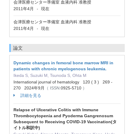
会津医療センター準備室 血液内科 准教授
2011年4月
現在
-
会津医療センター準備室 血液内科 准教授
2011年4月
現在
-
論文
Dynamic changes in femoral bone marrow MRI in
patients with chronic myelogenous leukemia.
Ikeda S, Suzuki M, Tsunoda S, Ohta M
International journal of hematology 120 ( 3 ) 269 -
270 2024年9月
（ ISSN:
0925-5710
）
詳細を見る
Relapse of Ulcerative Colitis with Immune
Thrombocytopenia and Pyoderma Gangrenosum
Subsequent to Receiving COVID-19 Vaccination(タ
イトル和訳中)