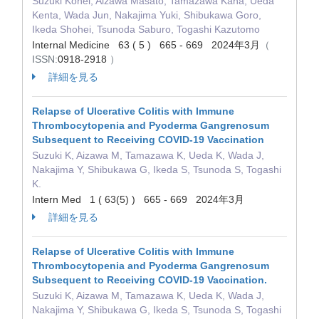
Suzuki Kohei, Aizawa Masato, Tamazawa Kana, Ueda
Kenta, Wada Jun, Nakajima Yuki, Shibukawa Goro,
Ikeda Shohei, Tsunoda Saburo, Togashi Kazutomo
Internal Medicine 63 ( 5 ) 665 - 669 2024年3月
（
ISSN:
0918-2918
）
詳細を見る
Relapse of Ulcerative Colitis with Immune
Thrombocytopenia and Pyoderma Gangrenosum
Subsequent to Receiving COVID-19 Vaccination
Suzuki K, Aizawa M, Tamazawa K, Ueda K, Wada J,
Nakajima Y, Shibukawa G, Ikeda S, Tsunoda S, Togashi
K.
Intern Med 1 ( 63(5) ) 665 - 669 2024年3月
詳細を見る
Relapse of Ulcerative Colitis with Immune
Thrombocytopenia and Pyoderma Gangrenosum
Subsequent to Receiving COVID-19 Vaccination.
Suzuki K, Aizawa M, Tamazawa K, Ueda K, Wada J,
Nakajima Y, Shibukawa G, Ikeda S, Tsunoda S, Togashi