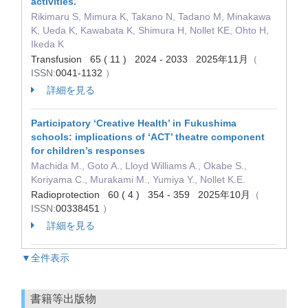
activities.
Rikimaru S, Mimura K, Takano N, Tadano M, Minakawa
K, Ueda K, Kawabata K, Shimura H, Nollet KE, Ohto H,
Ikeda K
Transfusion 65 ( 11 ) 2024 - 2033 2025年11月
（
ISSN:
0041-1132
）
詳細を見る
Participatory ‘Creative Health’ in Fukushima
schools: implications of ‘ACT’ theatre component
for children’s responses
Machida M., Goto A., Lloyd Williams A., Okabe S.,
Koriyama C., Murakami M., Yumiya Y., Nollet K.E.
Radioprotection 60 ( 4 ) 354 - 359 2025年10月
（
ISSN:
00338451
）
詳細を見る
▼全件表示
書籍等出版物