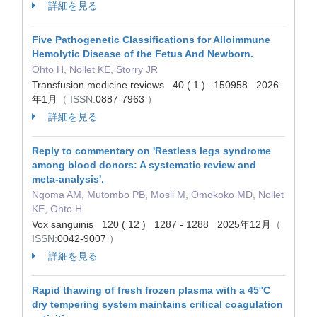
詳細を見る
Five Pathogenetic Classifications for Alloimmune
Hemolytic Disease of the Fetus And Newborn.
Ohto H, Nollet KE, Storry JR
Transfusion medicine reviews 40 ( 1 ) 150958 2026
年1月
（ ISSN:
0887-7963
）
詳細を見る
Reply to commentary on 'Restless legs syndrome
among blood donors: A systematic review and
meta-analysis'.
Ngoma AM, Mutombo PB, Mosli M, Omokoko MD, Nollet
KE, Ohto H
Vox sanguinis 120 ( 12 ) 1287 - 1288 2025年12月
（
ISSN:
0042-9007
）
詳細を見る
Rapid thawing of fresh frozen plasma with a 45°C
dry tempering system maintains critical coagulation