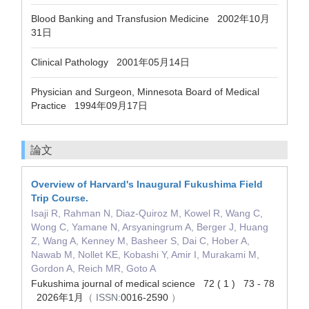
Blood Banking and Transfusion Medicine 2002年10月
31日
Clinical Pathology 2001年05月14日
Physician and Surgeon, Minnesota Board of Medical
Practice 1994年09月17日
論文
Overview of Harvard's Inaugural Fukushima Field
Trip Course.
Isaji R, Rahman N, Diaz-Quiroz M, Kowel R, Wang C,
Wong C, Yamane N, Arsyaningrum A, Berger J, Huang
Z, Wang A, Kenney M, Basheer S, Dai C, Hober A,
Nawab M, Nollet KE, Kobashi Y, Amir I, Murakami M,
Gordon A, Reich MR, Goto A
Fukushima journal of medical science 72 ( 1 ) 73 - 78
2026年1月
（ ISSN:
0016-2590
）