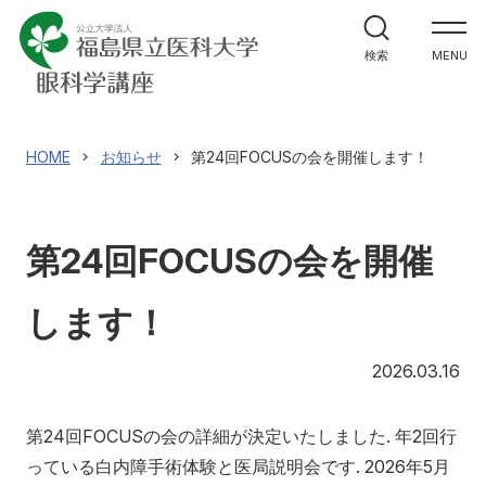
ホーム
検索
MENU
教室紹介
研究・実績
HOME
お知らせ
第24回FOCUSの会を開催します！
医学生・研修生の方へ
第24回FOCUSの会を開催
医療関係者の皆様へ
します！
医局員専用
20
2026.03.16
会員専用
第24回FOCUSの会の詳細が決定いたしました. 年2回行
っている白内障手術体験と医局説明会です. 2026年5月
En/Ch