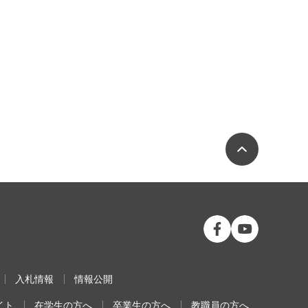
ページの
公立大学法人 福島
公立大学法人
入札情報
情報公開
イト
在学生の方へ
卒業生の方へ
教職員の方へ