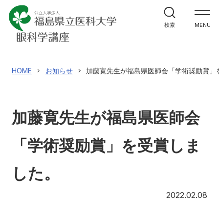
ホーム
検索
MENU
教室紹介
研究・実績
HOME
お知らせ
加藤寛先生が福島県医師会「学術奨励賞」
医学生・研修生の方へ
加藤寛先生が福島県医師会
医療関係者の皆様へ
「学術奨励賞」を受賞しま
医局員専用
した。
会員専用
20
2022.02.08
En/Ch