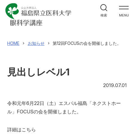
ホーム
検索
MENU
教室紹介
研究・実績
HOME
お知らせ
第12回FOCUSの会を開催しました。
医学生・研修生の方へ
見出しレベル1
医療関係者の皆様へ
20
2019.07.01
医局員専用
令和元年6月22日（土）エスパル福島「ネクストホー
ル」FOCUSの会を開催しました。
会員専用
詳細はこちら
En/Ch