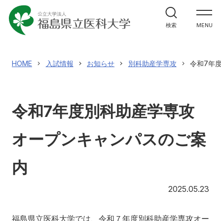
大学紹介
検索
MENU
大学紹介
理事長兼学長室
教育
HOME
入試情報
お知らせ
別科助産学専攻
令和7年
福島県立医科大学の理念
教育
ガバナンス・コード
研究
令和7年度別科助産学専攻
3つの方針（ポリシー）
研究
大学のあゆみ（概要）
研究者情報検索
オープンキャンパスのご案
診療
役員等の紹介
研究成果情報
内
診療
大学の組織
医学部
学術成果リポジトリ
20
2025.05.23
地域貢献
キャンパスの施設
業績集
センター・施設
地域貢献
福島県立医科大学では、令和７年度別科助産学専攻オー
震災・放射線関連論文・著作集