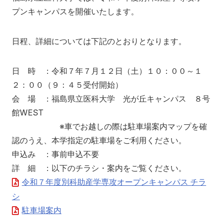
ふくしま国際医療科学センター
プンキャンパスを開催いたします。
入試情報
学内向け医療施設
研究関連
福島県地域医療支援センター
広報活動
日程、詳細については下記のとおりとなります。
入試情報
産学連携・寄附講座
附属病院
ふくしま子ども・女性医療支援センター
看護学部
医学部
情報公開
委員会等
県民健康調査 HP
看護学部
日 時 ：令和７年７月１２日（土）１０：００～１
アクセス
寄附
English
お問い合わせ
国際交流
２：００（９：４５受付開始）
研究情報公開
ふたば救急総合医療支援センター
保健科学部
会 場 ：福島県立医科大学 光が丘キャンパス ８号
校歌・逍遥歌
規則・細則等
対象者別
公開講座
別科助産学専攻
館WEST
※車でお越しの際は駐車場案内マップを確
本学との研究（連携）ご検討の方へ
エコチル調査 福島ユニットセンター HP
大学院
地域の方へ
来院の方（診療）へ
会津医療センター
保健科学部
認のうえ、本学指定の駐車場をご利用ください。
よくあるご質問（FAQ）
F-REIとの連携について
申込み ：事前申込不要
オープンキャンパス
入学希望の方へ
在学生の方へ
詳 細 ：以下のチラシ・案内をご覧ください。
保健医療交流事業
学生生活レポート
令和７年度別科助産学専攻オープンキャンパス チラ
卒業生の方へ
教職員の方へ
シ
教職員募集（採用情報）
取材・撮影申し込み
駐車場案内