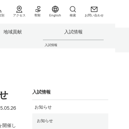
者別
アクセス
寄附
English
検索
お問い合わせ
地域貢献
入試情報
へ
入試情報
援センタ
3つの方針（ポリシー）
別科助産学専攻
業績集
県民健康調査 HP
キャンパスの施設
委員会等
センター
F-REIとの連携について
の方へ
情報公開
よくあるご質問（FAQ）
せ
入試情報
助産学専攻
大学院
お知らせ
2025年5月26日
5.05.26
情報）
お知らせ
み
を開催し