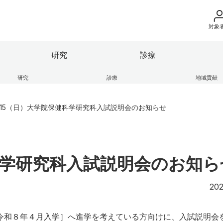
対象
地域の方へ
研究
診療
来院の方（診療）
研究
診療
地域貢献
立医科大学の理念
果情報
部
地域医療支援センター
ガバナンス・コード
保健科学部
学術成果リポジトリ
ふくしま子ども・女性医療支
入学希望の方へ
ー
/15（日）大学院保健科学研究科入試説明会のお知らせ
の紹介
連
ンキャンパス
大学の組織
産学連携・寄附講座
学生生活レポート
在学生の方へ
座
エコチル調査 福島ユニット
け医療施設
細則等
広報活動
本学との研究（連携）ご検討
HP
卒業生の方へ
逍遥歌
健科学研究科入試説明会のお知ら
教職員の方へ
部
保健科学部
別科
附属病院
会津医療センター
202
教職員募集（採用
取材・撮影申し込
令和８年４月入学］へ進学を考えている方向けに、入試説明会