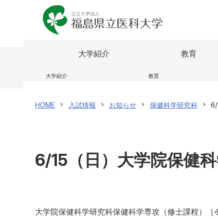
大学紹介
教育
大学紹介
教育
理事長兼学長室
ふくしま国際医療科学センター
医学部
研究者情報検索
福島県
研究成
看護学
福島県
HOME
入試情報
お知らせ
保健科学研究科
6
大学のあゆみ（概要）
大学院
震災・放射線関連論文・著作集
役員等
研究関
オープ
ふたば救急総合医療支援センター
公開講
センター・施設
研究情報公開
学内向
規則・
国際交流
校歌・
保健医療交流事業
6/15（日）大学院保
医学部
看護学
大学院保健科学研究科保健科学専攻（修士課程）［