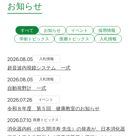
お知らせ
すべて
お知らせ
イベント
採用情報
学術トピックス
医療トピックス
入札情報
2026年8月5日
2026.08.05
入札情報
超音波内視鏡システム 一式
2026年8月5日
2026.08.05
入札情報
自動視野計 一式
2026年7月28日
2026.07.28
イベント
令和８年度 第５回 健康教室のお知らせ
2026年7月10日
2026.07.10
医療トピックス
消化器内科（佐久間洋寿 先生）の発表が、日本消化器