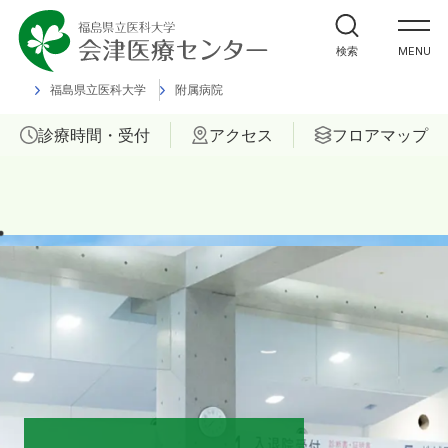
外来受診の方
検索
MENU
入院・ご面会の方
福島県立医科大学
附属病院
診療時間・受付
アクセス
フロアマップ
診療科
部門
ご相談
当院について
医療関係者の方へ
福島県立医科大学 会津診療セン