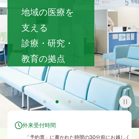
寄附
お問い合わせ
地域の医療を
支える
診療・研究・
教育の拠点
1
2
3
4
5
外来受付時間
「予約票」に書かれた時間の30分前にお越しく