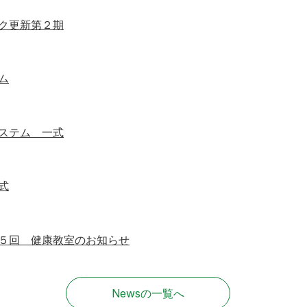
ク更新第２期
ム
ステム 一式
式
５回 健康教室のお知らせ
Newsの一覧へ