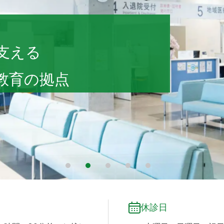
 会津診療センター
支える
教育の拠点
1
2
3
4
5
休診日