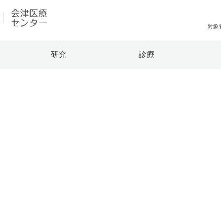
対象
地域の方へ
研究
診療
来院の方（診療）
入学希望の方へ
 福島県立医科大学
在学生の方へ
卒業生の方へ
教職員の方へ
教職員募集（採用
取材・撮影申し込